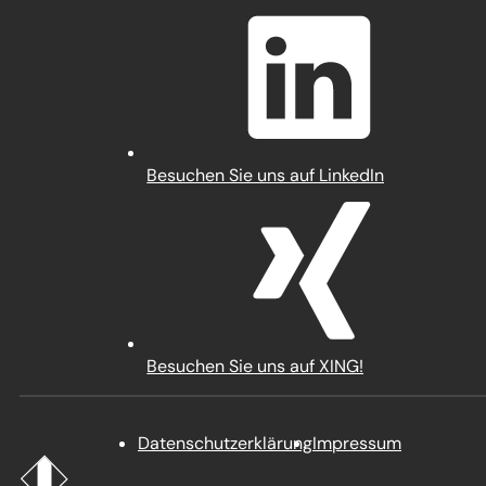
in
einem
neuen
Tab)
(Öffnet
Besuchen Sie uns auf LinkedIn
in
einem
neuen
Tab)
(Öffnet
Besuchen Sie uns auf XING!
in
einem
neuen
Datenschutz­erklärung
Impressum
Tab)
Startseite