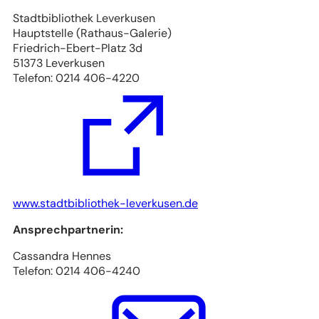
Stadtbibliothek Leverkusen
Hauptstelle (Rathaus-Galerie)
Friedrich-Ebert-Platz 3d
51373 Leverkusen
Telefon: 0214 406-4220
(Öffnet
www.stadtbibliothek-leverkusen.de
in
Ansprechpartnerin:
einem
neuen
Cassandra Hennes
Tab)
Telefon: 0214 406-4240