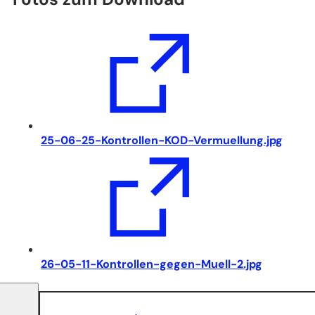
(Öffnet
25-06-25-Kontrollen-KOD-Vermuellung.jpg
in
einem
neuen
Tab)
(Öffnet
26-05-11-Kontrollen-gegen-Muell-2.jpg
in
einem
neuen