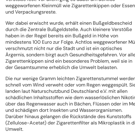
weggeworfenen Kleinmüll wie Zigarettenkippen oder Esse
und Verpackungsreste.
Wer dabei erwischt wurde, erhält einen Bußgeldbescheid
durch die Zentrale Bußgeldstelle. Auch kleinere Verstöße
haben in der Regel bereits ein Bußgeld in Höhe von
mindestens 100 Euro zur Folge. Achtlos weggeworfener Mü
verschmutzt nicht nur die Stadt und ist ein optisches
Ärgernis, sondern birgt auch Gesundheitsgefahren. Vor al
Zigarettenkippen sind ein besonderes Problem, weil sie in
der Gesamtsumme erheblich die Umwelt belasten.
Die nur wenige Gramm leichten Zigarettenstummel werde
schnell vom Wind verweht oder vom Regen weggespült. Si
landen laut Naturschutzbund Deutschland e.V. mit allen
schädlichen Inhaltsstoffen wie dem wasserlöslichen Nikoti
über das Regenwasser auch in Bächen, Flüssen oder im M
und schädigen dort Insekten und Wasserorganismen.
Darüber hinaus gelangen die Rückstände des Kunststoffs
(Zellulose-Acetat) der Zigarettenfilter als Mikroplastik in d
Umwelt.