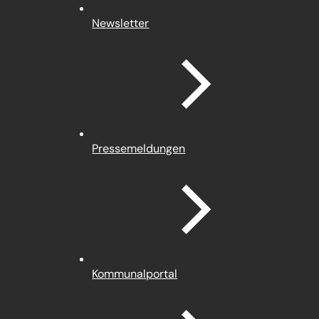
Newsletter
Pressemeldungen
(Öffnet
Kommunalportal
in
einem
neuen