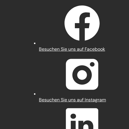
(Öffnet
Besuchen Sie uns auf Facebook
in
einem
neuen
Tab)
(Öffnet
Besuchen Sie uns auf Instagram
in
einem
neuen
Tab)