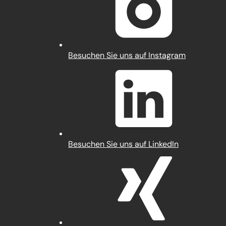
Tab)
(Öffnet
Besuchen Sie uns auf Instagram
in
einem
neuen
Tab)
(Öffnet
Besuchen Sie uns auf LinkedIn
in
einem
neuen
Tab)