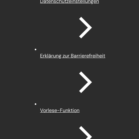
(Öffnet
Datenschutz­einstellungen
in
einem
neuen
Tab)
Erklärung zur Barrierefreiheit
Vorlese-Funktion