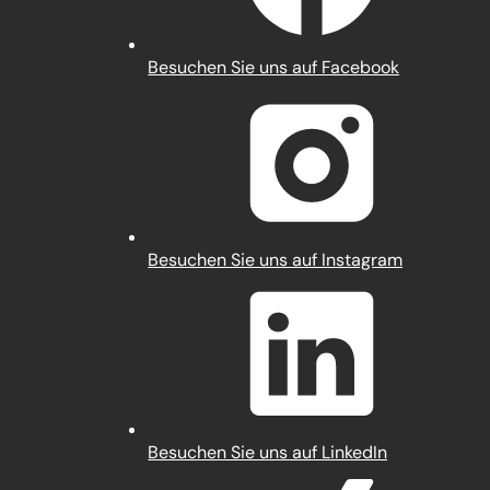
(Öffnet
Besuchen Sie uns auf Facebook
in
einem
neuen
Tab)
(Öffnet
Besuchen Sie uns auf Instagram
in
einem
neuen
Tab)
(Öffnet
Besuchen Sie uns auf LinkedIn
in