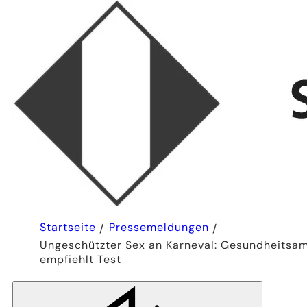
Sie
Startseite
Pressemeldungen
befinden
Ungeschützter Sex an Karneval: Gesundheitsa
sich
hier:
empfiehlt Test