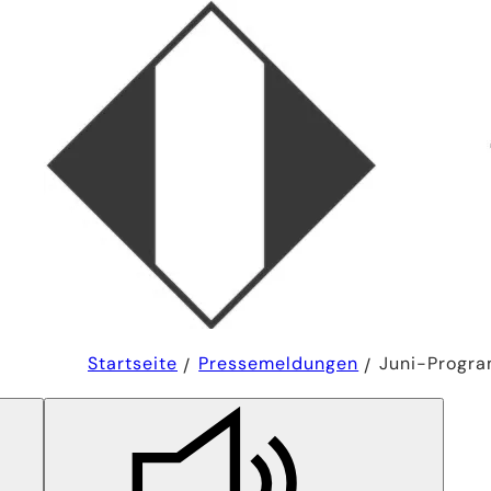
Sie
Startseite
Pressemeldungen
Juni-Progra
befinden
sich
hier: