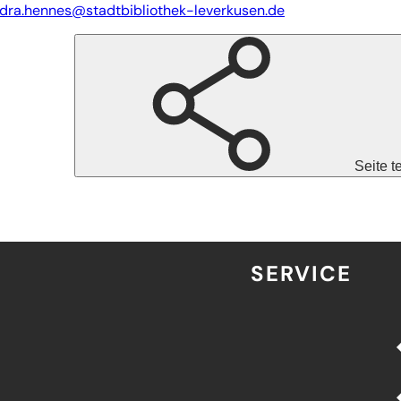
dra.hennes
stadtbibliothek-leverkusen
de
Seite t
SERVICE