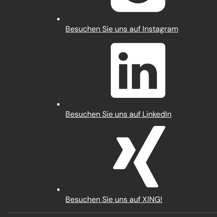
(Öffnet
Besuchen Sie uns auf Instagram
in
einem
neuen
Tab)
(Öffnet
Besuchen Sie uns auf LinkedIn
in
einem
neuen
Tab)
(Öffnet
Besuchen Sie uns auf XING!
in