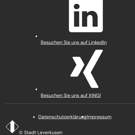
einem
neuen
Tab)
(Öffnet
Besuchen Sie uns auf LinkedIn
in
einem
neuen
Tab)
(Öffnet
Besuchen Sie uns auf XING!
in
einem
neuen
Datenschutz­erklärung
Impressum
Tab)
Startseite
Stadt
© Stadt Leverkusen