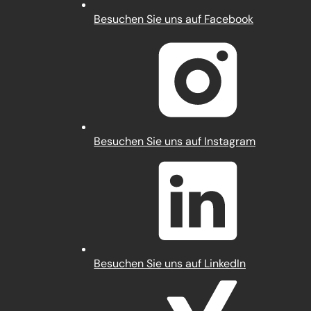
(Öffnet
Besuchen Sie uns auf Facebook
in
einem
neuen
Tab)
(Öffnet
Besuchen Sie uns auf Instagram
in
einem
neuen
Tab)
(Öffnet
Besuchen Sie uns auf LinkedIn
in
einem
neuen