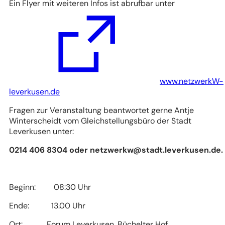
Ein Flyer mit weiteren Infos ist abrufbar unter
www.netzwerkW-
(Öffnet
leverkusen.de
in
Fragen zur Veranstaltung beantwortet gerne Antje
einem
Winterscheidt vom Gleichstellungsbüro der Stadt
neuen
Leverkusen unter:
Tab)
0214 406 8304 oder
netzwerkw
stadt.leverkusen
de
.
Beginn: 08:30 Uhr
Ende: 13.00 Uhr
Ort: Forum Leverkusen, Büchelter Hof,