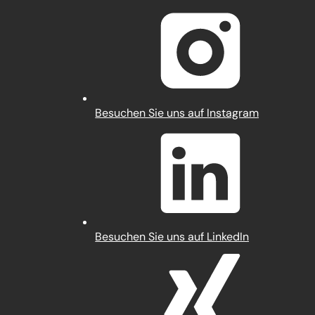
in
einem
neuen
Tab)
(Öffnet
Besuchen Sie uns auf Instagram
in
einem
neuen
Tab)
(Öffnet
Besuchen Sie uns auf LinkedIn
in
einem
neuen
Tab)