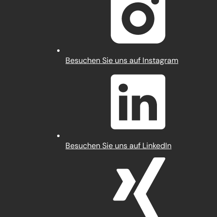
neuen
Tab)
(Öffnet
Besuchen Sie uns auf Instagram
in
einem
neuen
Tab)
(Öffnet
Besuchen Sie uns auf LinkedIn
in
einem
neuen
Tab)