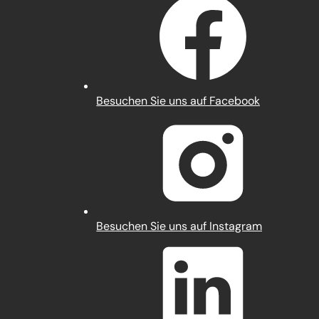
(Öffnet
Besuchen Sie uns auf Facebook
in
einem
neuen
Tab)
(Öffnet
Besuchen Sie uns auf Instagram
in
einem
neuen
Tab)