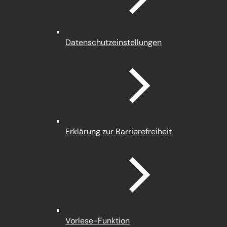
(Öffnet
Datenschutz­einstellungen
in
einem
neuen
Tab)
Erklärung zur Barrierefreiheit
Vorlese-Funktion