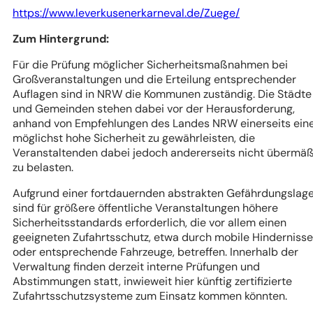
(Öffnet
https://www.leverkusenerkarneval.de/Zuege/
in
Zum Hintergrund:
einem
neuen
Für die Prüfung möglicher Sicherheitsmaßnahmen bei
Tab)
Großveranstaltungen und die Erteilung entsprechender
Auflagen sind in NRW die Kommunen zuständig. Die Städte
und Gemeinden stehen dabei vor der Herausforderung,
anhand von Empfehlungen des Landes NRW einerseits ein
möglichst hohe Sicherheit zu gewährleisten, die
Veranstaltenden dabei jedoch andererseits nicht übermäß
zu belasten.
Aufgrund einer fortdauernden abstrakten Gefährdungslag
sind für größere öffentliche Veranstaltungen höhere
Sicherheitsstandards erforderlich, die vor allem einen
geeigneten Zufahrtsschutz, etwa durch mobile Hindernisse
oder entsprechende Fahrzeuge, betreffen. Innerhalb der
Verwaltung finden derzeit interne Prüfungen und
Abstimmungen statt, inwieweit hier künftig zertifizierte
Zufahrtsschutzsysteme zum Einsatz kommen könnten.