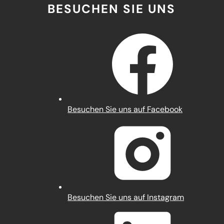
BESUCHEN SIE UNS
(Öffnet
Besuchen Sie uns auf Facebook
in
einem
neuen
Tab)
(Öffnet
Besuchen Sie uns auf Instagram
in
einem