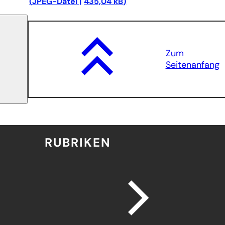
JPEG
-Datei
435,04 kB
Zum
Seitenanfang
RUBRIKEN