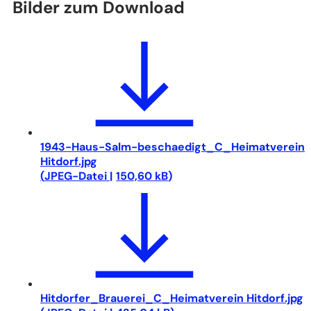
Bilder zum Download
einem
neuen
Tab)
1943-Haus-Salm-beschaedigt_C_Heimatverein
Hitdorf.jpg
JPEG
-Datei
150,60 kB
Hitdorfer_Brauerei_C_Heimatverein Hitdorf.jpg