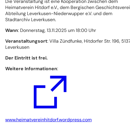
Die Veranstaltung ist eine Kooperation zwischen dem
Heimatverein Hitdorf e.V., dem Bergischen Geschichtsverei
Abteilung Leverkusen-Niederwupper e.V. und dem
Stadtarchiv Leverkusen.
Wann
: Donnerstag, 13.11.2025 um 18:00 Uhr
Veranstaltungsort
: Villa Zündfunke, Hitdorfer Str. 196, 513
Leverkusen
Der Eintritt ist frei.
Weitere Informationen
:
(Öffnet
www.heimatvereinhitdorf.wordpress.com
in