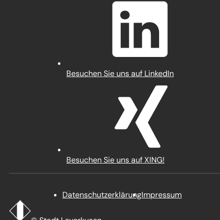
einem
neuen
Tab)
(Öffnet
Besuchen Sie uns auf LinkedIn
in
einem
neuen
Tab)
(Öffnet
Besuchen Sie uns auf XING!
in
einem
neuen
Datenschutz­erklärung
Impressum
Tab)
Startseite
Stadt