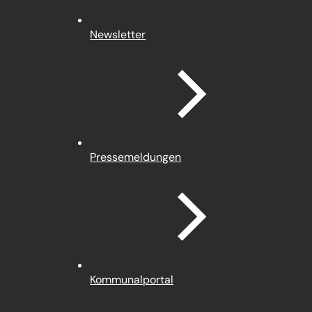
Newsletter
Pressemeldungen
(Öffnet
Kommunalportal
in
einem