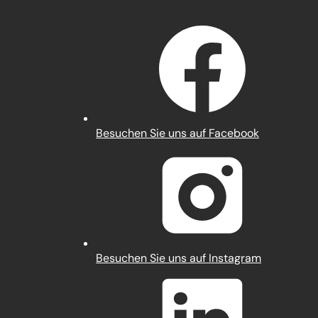
(Öffnet
Besuchen Sie uns auf Facebook
in
einem
neuen
Tab)
(Öffnet
Besuchen Sie uns auf Instagram
in
einem
neuen
Tab)