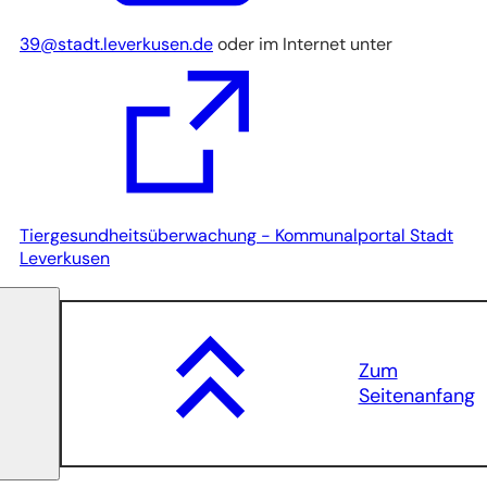
39
stadt.leverkusen
de
oder im Internet unter
Tiergesundheitsüberwachung - Kommunalportal Stadt
(Öffnet
Leverkusen
in
einem
neuen
Tab)
Zum
Seitenanfang