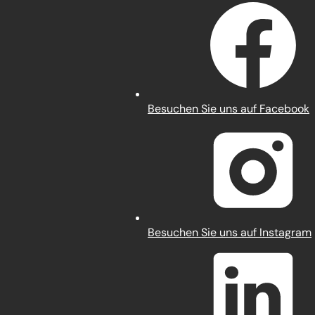
(Öffnet
Besuchen Sie uns auf Facebook
in
einem
neuen
Tab)
(Öffnet
Besuchen Sie uns auf Instagram
in
einem
neuen
Tab)