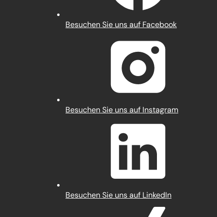
(Öffnet
Besuchen Sie uns auf Facebook
in
einem
neuen
Tab)
(Öffnet
Besuchen Sie uns auf Instagram
in
einem
neuen
Tab)
(Öffnet
Besuchen Sie uns auf LinkedIn
in
einem