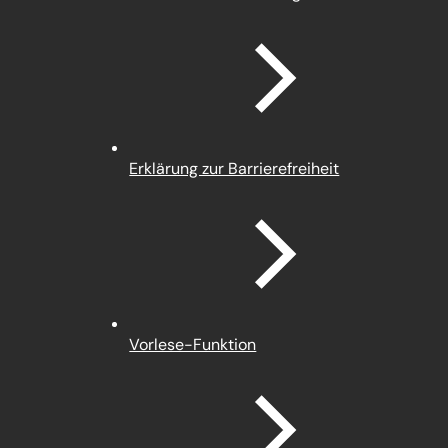
in
einem
neuen
Tab)
Erklärung zur Barrierefreiheit
Vorlese-Funktion