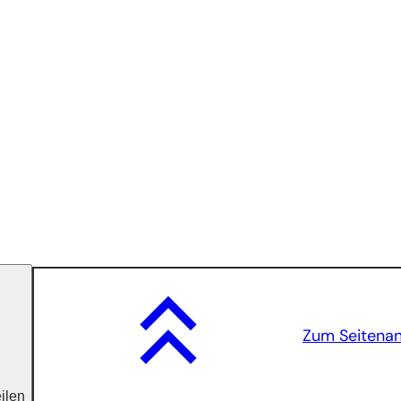
Zum Seitena
eilen