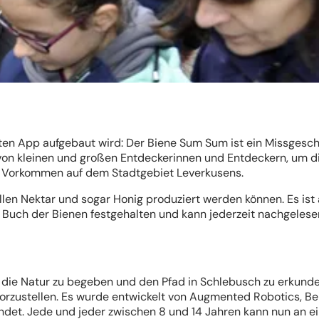
elten App aufgebaut wird: Der Biene Sum Sum ist ein Missgesch
e von kleinen und großen Entdeckerinnen und Entdeckern, um d
ihr Vorkommen auf dem Stadtgebiet Leverkusens.
len Nektar und sogar Honig produziert werden können. Es ist
m Buch der Bienen festgehalten und kann jederzeit nachgelese
 in die Natur zu begeben und den Pfad in Schlebusch zu erkunde
vorzustellen. Es wurde entwickelt von Augmented Robotics, Ber
det. Jede und jeder zwischen 8 und 14 Jahren kann nun an e