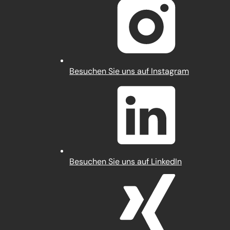
einem
neuen
Tab)
(Öffnet
Besuchen Sie uns auf Instagram
in
einem
neuen
Tab)
(Öffnet
Besuchen Sie uns auf LinkedIn
in
einem
neuen
Tab)