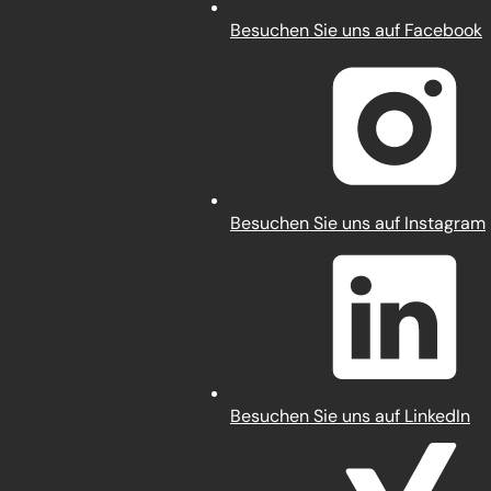
(Öffnet
Besuchen Sie uns auf Facebook
in
einem
neuen
Tab)
(Öffnet
Besuchen Sie uns auf Instagram
in
einem
neuen
Tab)
(Öffnet
Besuchen Sie uns auf LinkedIn
in
einem
neuen