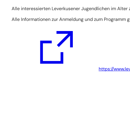
Alle interessierten Leverkusener Jugendlichen im Alter
Alle Informationen zur Anmeldung und zum Programm gi
(Öffnet
in
einem
neuen
Tab)
https://www.le