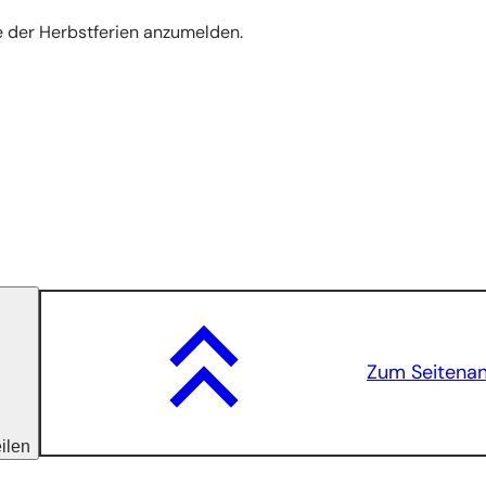
de der Herbstferien anzumelden.
Zum Seitena
eilen