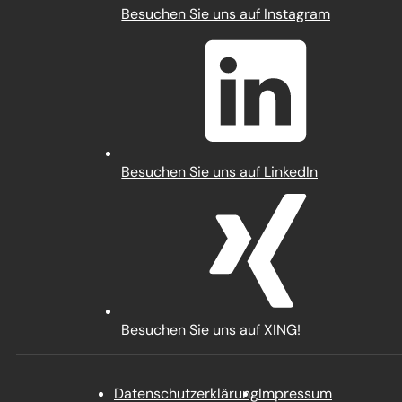
(Öffnet
Besuchen Sie uns auf Instagram
in
einem
neuen
Tab)
(Öffnet
Besuchen Sie uns auf LinkedIn
in
einem
neuen
Tab)
(Öffnet
Besuchen Sie uns auf XING!
in
einem
neuen
Datenschutz­erklärung
Impressum