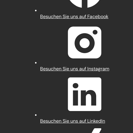
(Öffnet
Besuchen Sie uns auf Facebook
in
einem
neuen
Tab)
(Öffnet
Besuchen Sie uns auf Instagram
in
einem
neuen
Tab)
(Öffnet
Besuchen Sie uns auf LinkedIn
in