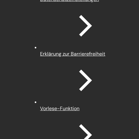
in
einem
neuen
Tab)
Erklärung zur Barrierefreiheit
Vorlese-Funktion