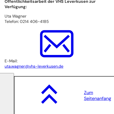
Öffentlichkeitsarbeit der VHS Leverkusen zur
neuen
Verfügung:
Tab)
Uta Wagner
Telefon: 0214 406-4185
E-Mail:
uta.wagner
vhs-leverkusen
de
Zum
Seitenanfang