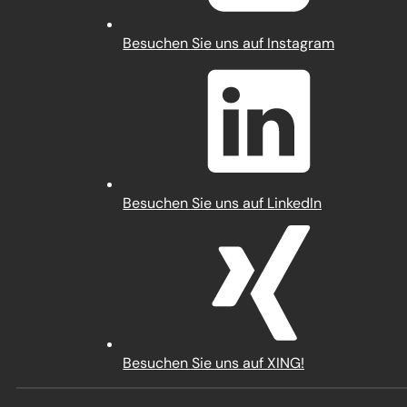
(Öffnet
Besuchen Sie uns auf Instagram
in
einem
neuen
Tab)
(Öffnet
Besuchen Sie uns auf LinkedIn
in
einem
neuen
Tab)
(Öffnet
Besuchen Sie uns auf XING!
in
einem