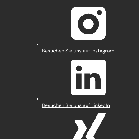
in
einem
neuen
Tab)
(Öffnet
Besuchen Sie uns auf Instagram
in
einem
neuen
Tab)
(Öffnet
Besuchen Sie uns auf LinkedIn
in
einem
neuen
Tab)