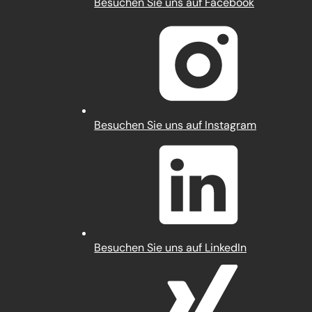
(Öffnet
Besuchen Sie uns auf Facebook
in
einem
neuen
Tab)
(Öffnet
Besuchen Sie uns auf Instagram
in
einem
neuen
Tab)
(Öffnet
Besuchen Sie uns auf LinkedIn
in
einem
neuen
Tab)