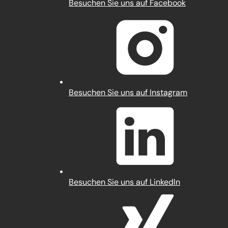
(Öffnet
Besuchen Sie uns auf Facebook
in
einem
neuen
Tab)
(Öffnet
Besuchen Sie uns auf Instagram
in
einem
neuen
Tab)
(Öffnet
Besuchen Sie uns auf LinkedIn
in
einem
neuen
Tab)