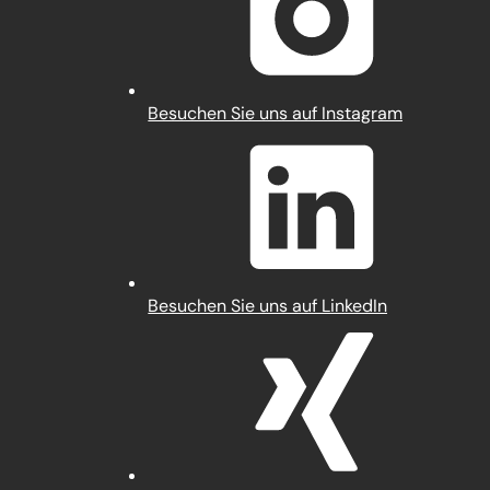
Tab)
(Öffnet
Besuchen Sie uns auf Instagram
in
einem
neuen
Tab)
(Öffnet
Besuchen Sie uns auf LinkedIn
in
einem
neuen
Tab)