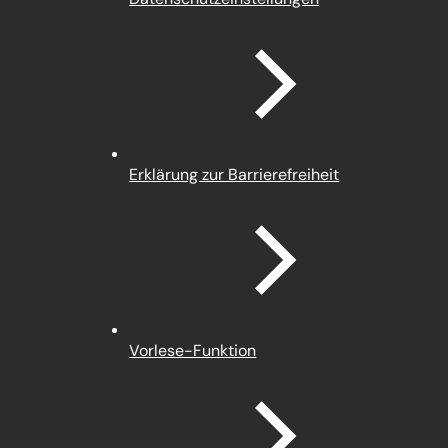
in
einem
neuen
Tab)
Erklärung zur Barrierefreiheit
Vorlese-Funktion