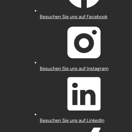
(Öffnet
Besuchen Sie uns auf Facebook
in
einem
neuen
Tab)
(Öffnet
Besuchen Sie uns auf Instagram
in
einem
neuen
Tab)
(Öffnet
Besuchen Sie uns auf LinkedIn
in