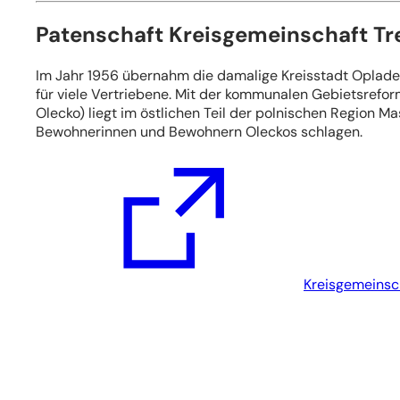
Patenschaft Kreisgemeinschaft T
Im Jahr 1956 übernahm die damalige Kreisstadt Oplade
für viele Vertriebene. Mit der kommunalen Gebietsreform
Olecko) liegt im östlichen Teil der polnischen Region 
Bewohnerinnen und Bewohnern Oleckos schlagen.
(Öffnet
in
einem
neuen
Tab)
Kreisgemeinsch