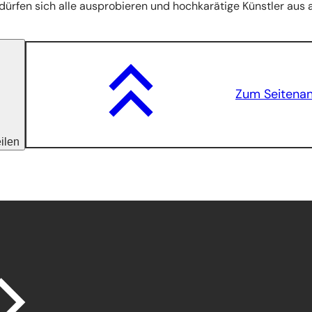
r dürfen sich alle ausprobieren und hochkarätige Künstler aus a
Zum Seitena
eilen