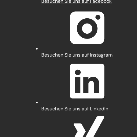
(Öffnet
Besuchen Sie uns auf Facebook
in
einem
neuen
Tab)
(Öffnet
Besuchen Sie uns auf Instagram
in
einem
neuen
Tab)
(Öffnet
Besuchen Sie uns auf LinkedIn
in
einem
neuen
Tab)