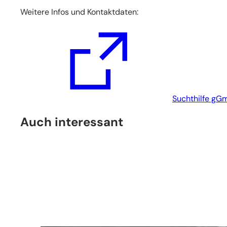
Weitere Infos und Kontaktdaten:
(Öffnet
in
einem
neuen
Tab)
Suchthilfe gG
Auch interessant