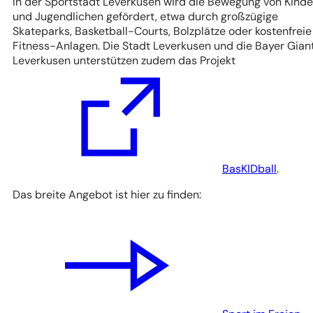
In der Sportstadt Leverkusen wird die Bewegung von Kinde
und Jugendlichen gefördert, etwa durch großzügige
Skateparks, Basketball-Courts, Bolzplätze oder kostenfreie
Fitness-Anlagen. Die Stadt Leverkusen und die Bayer Gian
Leverkusen unterstützen zudem das Projekt
(Öffnet
in
einem
neuen
Tab)
BasKIDball
.
Das breite Angebot ist hier zu finden: