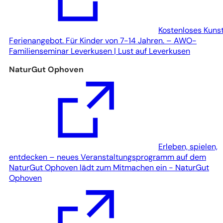
Kostenloses Kuns
Ferienangebot. Für Kinder von 7-14 Jahren. – AWO-
(Öffnet
Familienseminar Leverkusen | Lust auf Leverkusen
in
NaturGut Ophoven
einem
neuen
Tab)
Erleben, spielen,
entdecken – neues Veranstaltungsprogramm auf dem
NaturGut Ophoven lädt zum Mitmachen ein - NaturGut
(Öffnet
Ophoven
in
einem
neuen
Tab)