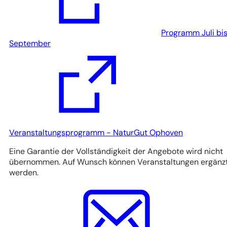
Programm Juli bi
(Öffnet
September
in
einem
neuen
Tab)
(Öffnet
Veranstaltungsprogramm - NaturGut Ophoven
in
Eine Garantie der Vollständigkeit der Angebote wird nicht
einem
übernommen. Auf Wunsch können Veranstaltungen ergänz
neuen
werden.
Tab)