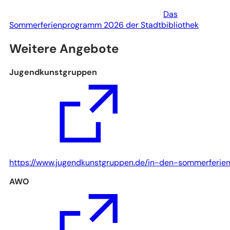
Das
Sommerferienprogramm 2026 der Stadtbibliothek
Weitere Angebote
Jugendkunstgruppen
(Öffnet
https://www.jugendkunstgruppen.de/in-den-sommerferien
in
AWO
einem
neuen
Tab)