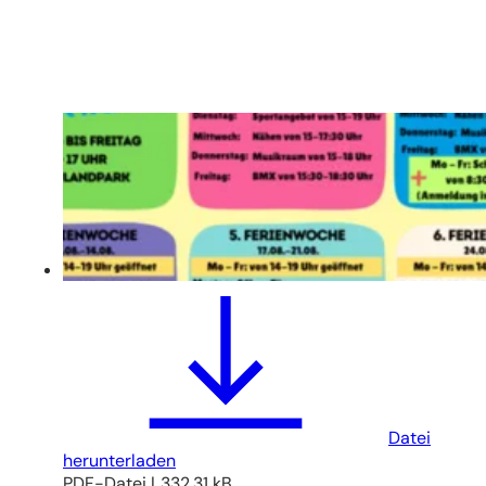
Datei
herunterladen
PDF
-Datei
332,31 kB