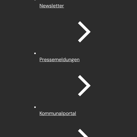
Newsletter
Pressemeldungen
(Öffnet
Kommunalportal
in
einem
neuen