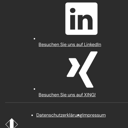
in
einem
neuen
Tab)
(Öffnet
Besuchen Sie uns auf LinkedIn
in
einem
neuen
Tab)
(Öffnet
Besuchen Sie uns auf XING!
in
einem
neuen
Datenschutz­erklärung
Impressum
Tab)
Startseite
Stadt