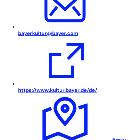
bayerkultur
bayer
com
(
https://www.kultur.bayer.de/de/
Ö
f
f
n
e
t
i