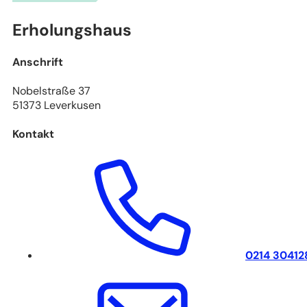
(Lizenz: dl-de/by-2-0), Datengrundlagen: ALKIS, ATKIS - Land NRW/Katasterämter
(Lizenz: dl-de/zero-2-0) und © OpenStreetMap - Mitwirkende (License: ODbL)
Erholungshaus
Anschrift
Nobelstraße 37
51373 Leverkusen
Kontakt
0214 30412