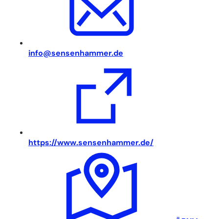
info
sensenhammer
de
(
https://www.sensenhammer.de/
Ö
f
f
n
e
t
i