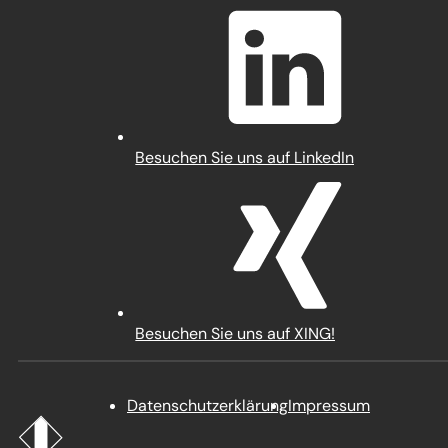
in
einem
neuen
Tab)
(Öffnet
Besuchen Sie uns auf LinkedIn
in
einem
neuen
Tab)
(Öffnet
Besuchen Sie uns auf XING!
in
einem
neuen
Datenschutz­erklärung
Impressum
Tab)
Startseite
Stadt