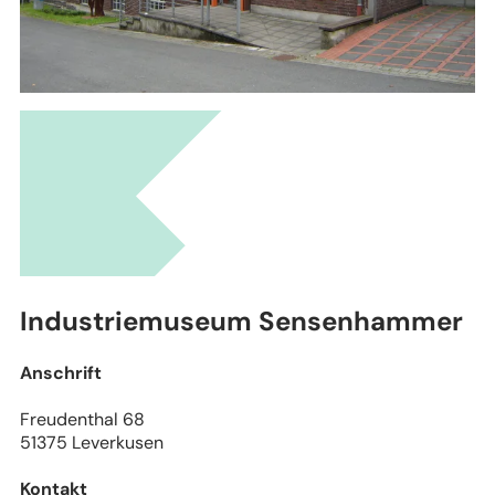
Leaflet
|
Stadtplanwerk Ruhrgebiet 2.0 © Regionalverband Ruhr und Kooperationspartn
(Lizenz: dl-de/by-2-0), Datengrundlagen: ALKIS, ATKIS - Land NRW/Katasterämter
(Lizenz: dl-de/zero-2-0) und © OpenStreetMap - Mitwirkende (License: ODbL)
Industriemuseum Sensenhammer
Anschrift
Freudenthal 68
51375 Leverkusen
Kontakt