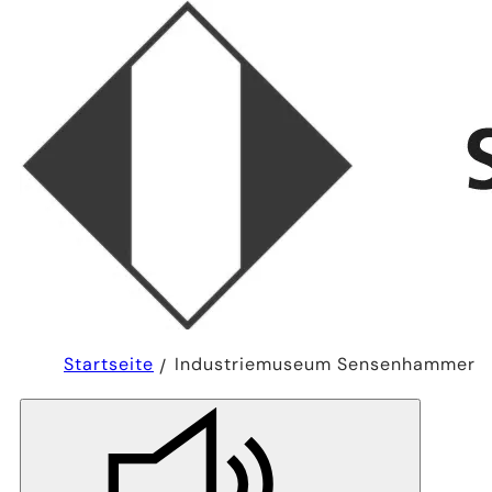
Sie
Startseite
Industriemuseum Sensenhammer
befinden
sich
hier: