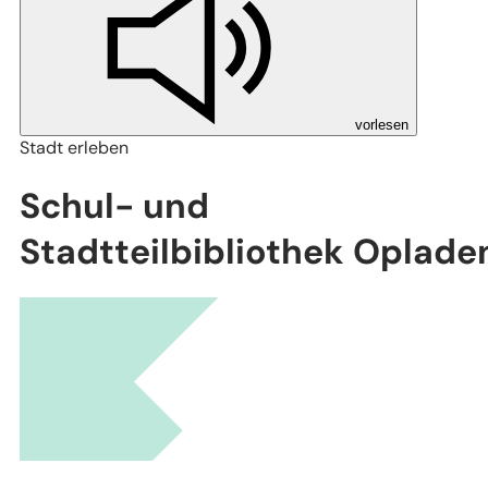
vorlesen
Stadt erleben
Schul- und
Stadtteilbibliothek Oplade
Leaflet
|
Stadtplanwerk Ruhrgebiet 2.0 © Regionalverband Ruhr und Kooperationspartn
(Lizenz: dl-de/by-2-0), Datengrundlagen: ALKIS, ATKIS - Land NRW/Katasterämter
(Lizenz: dl-de/zero-2-0) und © OpenStreetMap - Mitwirkende (License: ODbL)