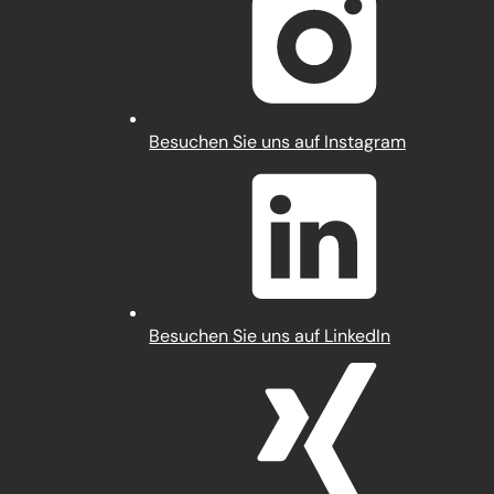
neuen
Tab)
(Öffnet
Besuchen Sie uns auf Instagram
in
einem
neuen
Tab)
(Öffnet
Besuchen Sie uns auf LinkedIn
in
einem
neuen
Tab)