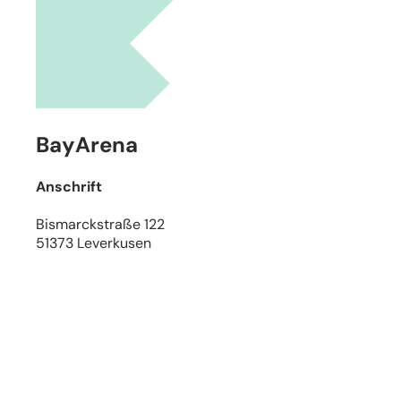
Leaflet
|
Stadtplanwerk Ruhrgebiet 2.0 © Regionalverband R
BayArena
Anschrift
Bismarckstraße 122
51373 Leverkusen