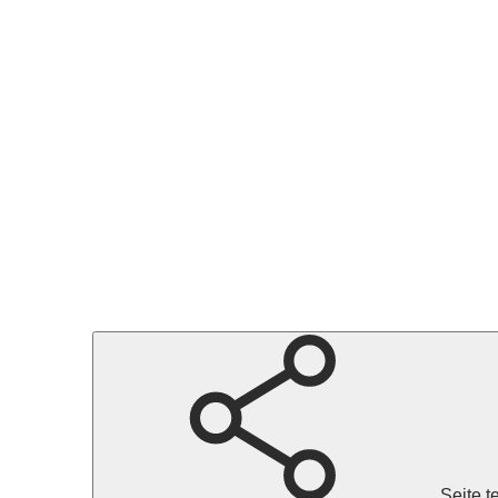
uhr und Kooperationspartner (Lizenz: dl-de/by-2-0), Datengrundlagen: ALKIS, ATKIS - Lan
Seite t