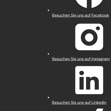
(Öffnet
Besuchen Sie uns auf Facebook
in
einem
neuen
Tab)
(Öffnet
Besuchen Sie uns auf Instagram
in
einem
neuen
Tab)
(Öffnet
Besuchen Sie uns auf LinkedIn
in