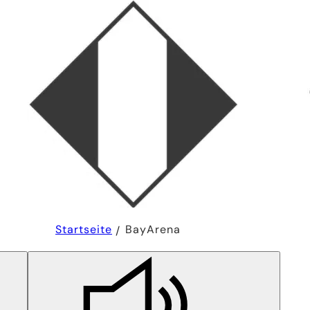
Sie
Startseite
BayArena
befinden
sich
hier: