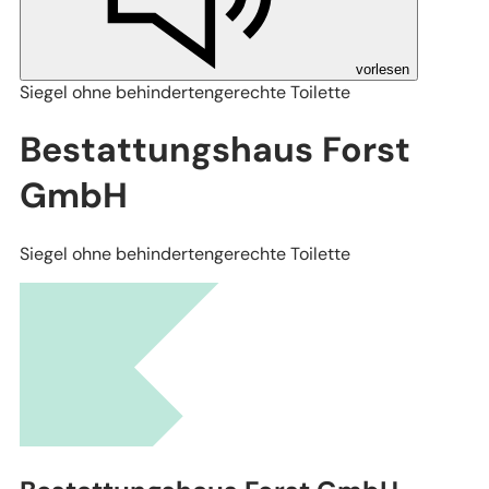
vorlesen
Siegel ohne behindertengerechte Toilette
Bestattungshaus Forst
GmbH
Siegel ohne behindertengerechte Toilette
Leaflet
|
Stadtplanwerk Ruhrgebiet 2.0 © Regionalverband Ruhr und Kooperationspartn
(Lizenz: dl-de/by-2-0), Datengrundlagen: ALKIS, ATKIS - Land NRW/Katasterämter
(Lizenz: dl-de/zero-2-0) und © OpenStreetMap - Mitwirkende (License: ODbL)