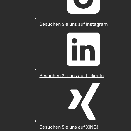
(Öffnet
Besuchen Sie uns auf Instagram
in
einem
neuen
Tab)
(Öffnet
Besuchen Sie uns auf LinkedIn
in
einem
neuen
Tab)
(Öffnet
Besuchen Sie uns auf XING!