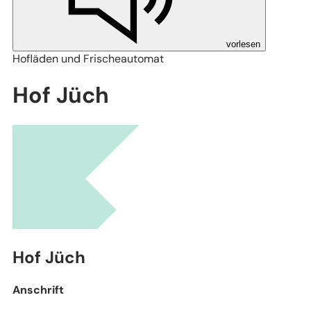
vorlesen
Hofläden und Frischeautomat
Hof Jüch
Leaflet
|
Stadtplanwerk Ruhrgebiet 2.0 © Regionalverband Ruhr und Kooperationspartn
(Lizenz: dl-de/by-2-0), Datengrundlagen: ALKIS, ATKIS - Land NRW/Katasterämter
(Lizenz: dl-de/zero-2-0) und © OpenStreetMap - Mitwirkende (License: ODbL)
Hof Jüch
Anschrift