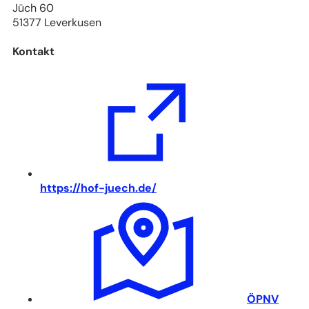
Jüch 60
51377 Leverkusen
Kontakt
(
https://hof-juech.de/
Ö
f
f
n
e
t
i
n
(
ÖPNV