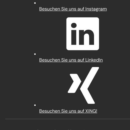
(Öffnet
Besuchen Sie uns auf Instagram
in
einem
neuen
Tab)
(Öffnet
Besuchen Sie uns auf LinkedIn
in
einem
neuen
Tab)
(Öffnet
Besuchen Sie uns auf XING!
in
einem
neuen