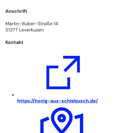
Anschrift
Martin-Buber-Straße 14
51377 Leverkusen
Kontakt
(
https://honig-aus-schlebusch.de/
Ö
f
f
n
e