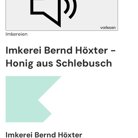
vorlesen
Imkereien
Imkerei Bernd Höxter -
Honig aus Schlebusch
Leaflet
|
Stadtplanwerk Ruhrgebiet 2.0 © Regionalverband Ruhr und Kooperationspartn
(Lizenz: dl-de/by-2-0), Datengrundlagen: ALKIS, ATKIS - Land NRW/Katasterämter
(Lizenz: dl-de/zero-2-0) und © OpenStreetMap - Mitwirkende (License: ODbL)
Imkerei Bernd Höxter