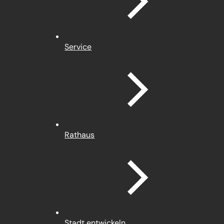
a
b
)
Service
Rathaus
Stadt entwickeln