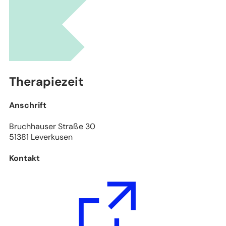
Leaflet
|
Stadtplanwerk Ruhrgebiet 2.0 © Regionalverband Ruhr und Kooperationspartn
(Lizenz: dl-de/by-2-0), Datengrundlagen: ALKIS, ATKIS - Land NRW/Katasterämter
(Lizenz: dl-de/zero-2-0) und © OpenStreetMap - Mitwirkende (License: ODbL)
Therapiezeit
Anschrift
Bruchhauser Straße 30
51381 Leverkusen
Kontakt