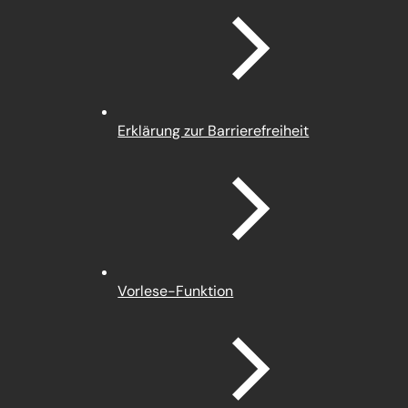
einem
neuen
Tab)
Erklärung zur Barrierefreiheit
Vorlese-Funktion