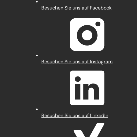
(Öffnet
Besuchen Sie uns auf Facebook
in
einem
neuen
Tab)
(Öffnet
Besuchen Sie uns auf Instagram
in
einem
neuen
Tab)
(Öffnet
Besuchen Sie uns auf LinkedIn
in
einem
neuen