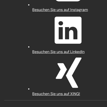
(Öffnet
Besuchen Sie uns auf Instagram
in
einem
neuen
Tab)
(Öffnet
Besuchen Sie uns auf LinkedIn
in
einem
neuen
Tab)
(Öffnet
Besuchen Sie uns auf XING!
in
einem