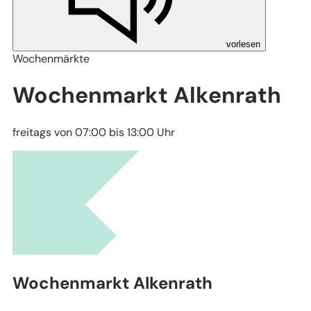
vorlesen
Wochenmärkte
Wochenmarkt Alkenrath
freitags von 07:00 bis 13:00 Uhr
Leaflet
|
Stadtplanwerk Ruhrgebiet 2.0 © Regionalverband Ruhr und Kooperationspartn
(Lizenz: dl-de/by-2-0), Datengrundlagen: ALKIS, ATKIS - Land NRW/Katasterämter
(Lizenz: dl-de/zero-2-0) und © OpenStreetMap - Mitwirkende (License: ODbL)
Wochenmarkt Alkenrath