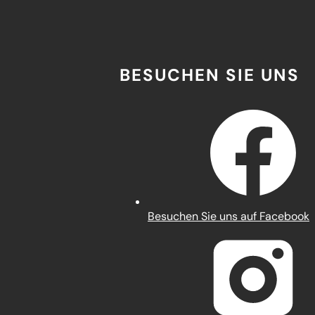
BESUCHEN SIE UNS
(Öffnet
Besuchen Sie uns auf Facebook
in
einem
neuen
Tab)