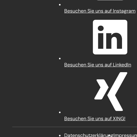
(Öffnet
Besuchen Sie uns auf Instagram
in
einem
neuen
Tab)
(Öffnet
Besuchen Sie uns auf LinkedIn
in
einem
neuen
Tab)
(Öffnet
Besuchen Sie uns auf XING!
in
Startseite
einem
Datenschutz­erklärung
Impressu