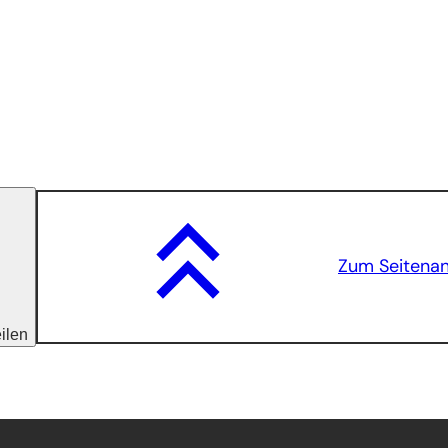
Zum Seitena
eilen