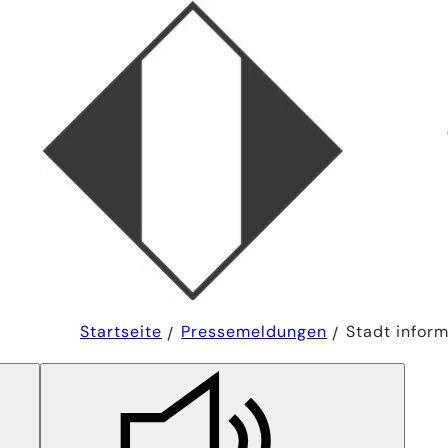
Sie
Startseite
Pressemeldungen
Stadt infor
befinden
sich
hier: