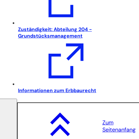
Zuständigkeit: Abteilung 204 -
(Öffnet
Grundstücksmanagement
in
einem
neuen
Tab)
(Öffnet
Informationen zum Erbbaurecht
in
einem
neuen
Tab)
Zum
Seitenanfang