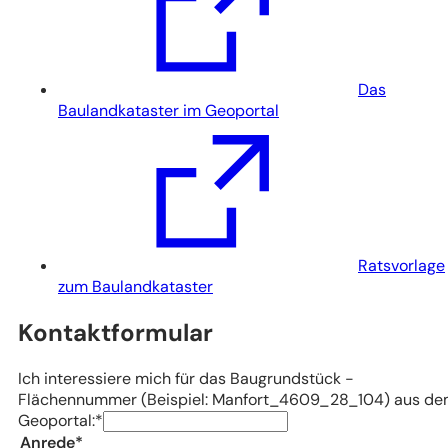
Das
(Öffnet
Baulandkataster im Geoportal
in
einem
neuen
Tab)
Ratsvorlage
(Öffnet
zum Baulandkataster
in
Kontaktformular
einem
neuen
Tab)
Ich
Ich interessiere mich für das Baugrundstück -
interessiere
Flächennummer (Beispiel: Manfort_4609_28_104) aus d
mich
Geoportal:
*
für
Anrede
*