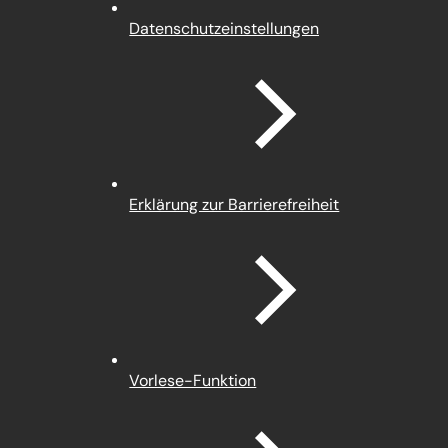
(Öffnet
Datenschutz­einstellungen
in
einem
neuen
Tab)
Erklärung zur Barrierefreiheit
Vorlese-Funktion