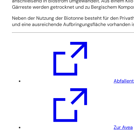
anschließend in Biostrom umgewandelt. Aus einem Kilo 
Gärreste werden getrocknet und zu Bergischem Kompost
Neben der Nutzung der Biotonne besteht für den Privath
und eine ausreichende Aufbringungsfläche vorhanden i
(Öffnet
in
einem
neuen
Tab)
Abfallen
(Öffnet
in
einem
neuen
Tab)
Zur Avea