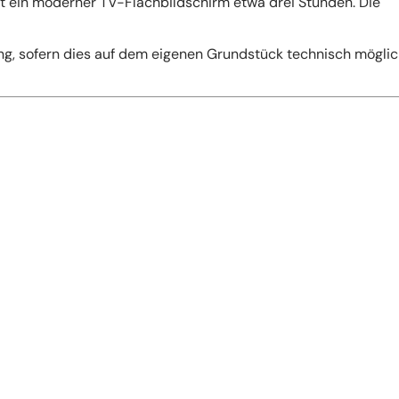
ft ein moderner TV-Flachbildschirm etwa drei Stunden. Die
ng, sofern dies auf dem eigenen Grundstück technisch möglich