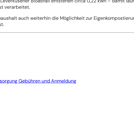
Leverkusener Bioabfall entstehen circa 0,22 kwh – damit läu
 verarbeitet.
aushalt auch weiterhin die Möglichkeit zur Eigenkompostieru
st.
tsorgung Gebühren und Anmeldung