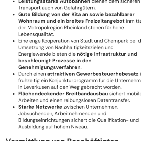
Leistungsstarke Autobahnen
dienen dem sicheren
Transport auch von Gefahrgütern.
Gute Bildung von der Kita an sowie bezahlbarer
Wohnraum und ein breites Freizeitangebot
inmitt
der Metropolregion Rheinland stehen für hohe
Lebensqualität.
Eine enge Kooperation von Stadt und Chempark bei d
Umsetzung von Nachhaltigkeitszielen und
Energiewende bieten die
nötige Infrastruktur und
beschleunigt Prozesse in den
Genehmigungsverfahren
.
Durch einen
attraktiven Gewerbesteuerhebesatz
i
frühzeitig ein Konjunkturprogramm für die Unterneh
in Leverkusen auf den Weg gebracht worden.
Flächendeckender Breitbandausbau
sichert mobil
Arbeiten und einen reibungslosen Datentransfer.
Starke Netzwerke
zwischen Unternehmen,
Jobsuchenden, Arbeitnehmenden und
Bildungseinrichtungen sichert die Qualifikation- und
Ausbildung auf hohem Niveau.