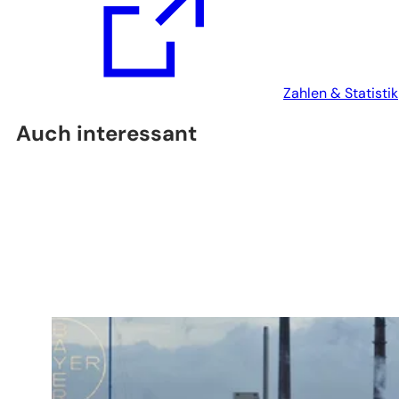
einem
neuen
Tab)
Zahlen & Statistik
Auch interessant