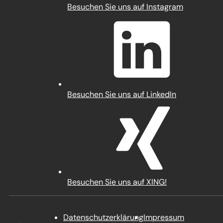
(Öffnet
Besuchen Sie uns auf Instagram
in
einem
neuen
Tab)
(Öffnet
Besuchen Sie uns auf LinkedIn
in
einem
neuen
Tab)
(Öffnet
Besuchen Sie uns auf XING!
in
einem
neuen
Datenschutz­erklärung
Impressum