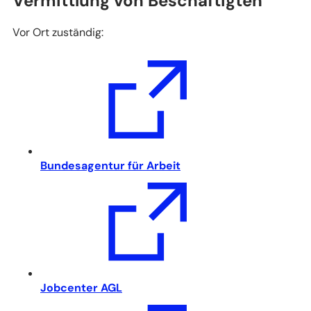
Vermittlung von Beschäftigten
Vor Ort zuständig:
(Öffnet
Bundesagentur für Arbeit
in
einem
neuen
Tab)
(Öffnet
Jobcenter AGL
in