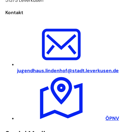
51373 Leverkusen
Kontakt
jugendhaus.lindenhof
stadt.leverkusen
de
(
ÖPNV
Ö
f