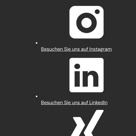
in
einem
neuen
Tab)
(Öffnet
Besuchen Sie uns auf Instagram
in
einem
neuen
Tab)
(Öffnet
Besuchen Sie uns auf LinkedIn
in
einem
neuen
Tab)