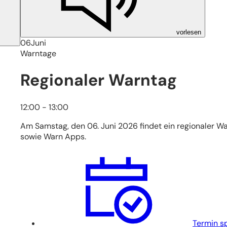
vorlesen
06
Juni
Warntage
Regionaler Warntag
12:00
-
13:00
Am Samstag, den 06. Juni 2026 findet ein regionaler Wa
sowie Warn Apps.
(Öffnet
in
einem
neuen
Tab)
Termin s