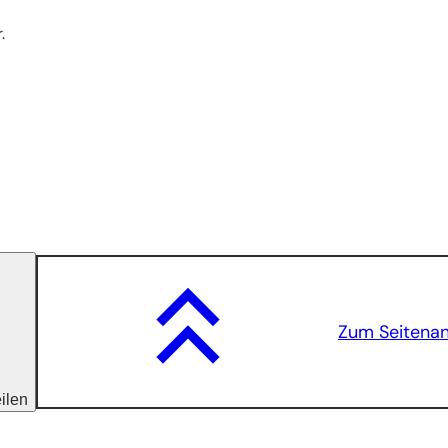
.
Zum Seitena
eilen