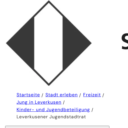
Sie
Startseite
Stadt erleben
Freizeit
befinden
Jung in Leverkusen
sich
hier:
Kinder- und Jugendbeteiligung
Leverkusener Jugendstadtrat