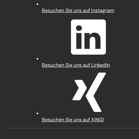
(Öffnet
Besuchen Sie uns auf Instagram
in
einem
neuen
Tab)
(Öffnet
Besuchen Sie uns auf LinkedIn
in
einem
neuen
Tab)
(Öffnet
Besuchen Sie uns auf XING!
in
einem